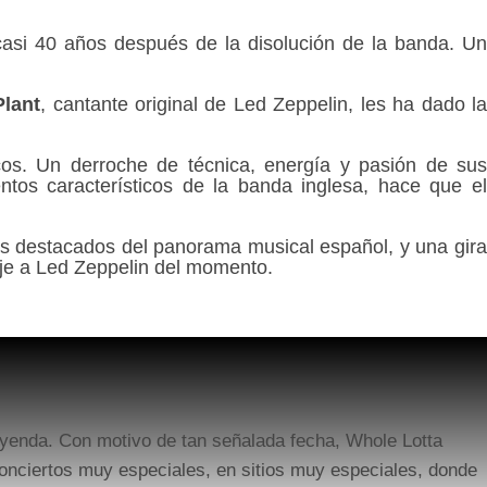
casi 40 años después de la disolución de la banda. U
Plant
, cantante original de Led Zeppelin, les ha dado l
icos. Un derroche de técnica, energía y pasión de sus
ntos característicos de la banda inglesa, hace que el
s destacados del panorama musical español, y una gira
aje a Led Zeppelin del momento.
eyenda. Con motivo de tan señalada fecha, Whole Lotta
conciertos muy especiales, en sitios muy especiales, donde