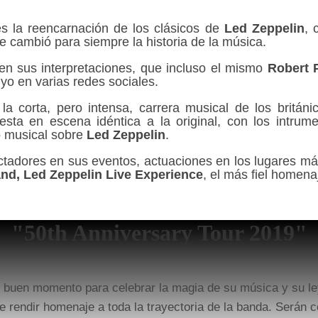
es la reencarnación de los clásicos de
Led Zeppelin
, 
ue cambió para siempre la historia de la música.
en sus interpretaciones, que incluso el mismo
Robert 
yo en varias redes sociales.
la corta, pero intensa, carrera musical de los britán
ta en escena idéntica a la original, con los intrume
o musical sobre
Led Zeppelin
.
tadores en sus eventos, actuaciones en los lugares má
nd, Led Zeppelin Live Experience
, el más fiel homen
"50th Anniversary Tour 2019"
n buen momento para celebrar la magia de su música y su l
 rendir homenaje a toda la trayectoria de la banda. Serán 