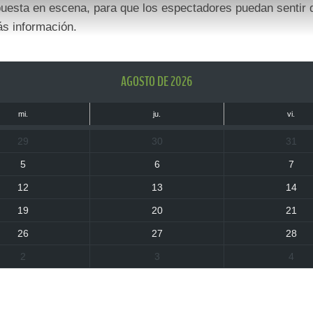
 puesta en escena, para que los espectadores puedan sentir 
ás información.
AGOSTO DE 2026
mi.
ju.
vi.
29
30
31
5
6
7
12
13
14
19
20
21
26
27
28
2
3
4