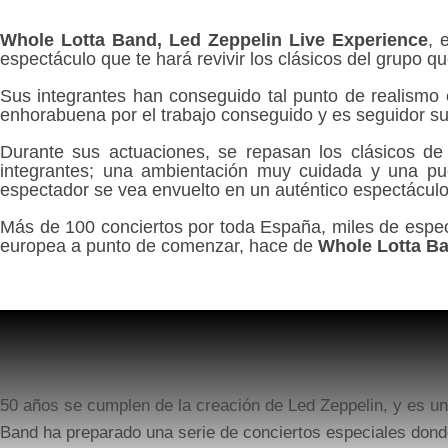
Whole Lotta Band, Led Zeppelin Live Experience
, 
espectáculo que te hará revivir los clásicos del grupo q
Sus integrantes han conseguido tal punto de realismo 
enhorabuena por el trabajo conseguido y es seguidor su
Durante sus actuaciones, se repasan los clásicos de 
integrantes; una ambientación muy cuidada y una pues
espectador se vea envuelto en un auténtico espectácul
Más de 100 conciertos por toda España, miles de espec
europea a punto de comenzar, hace de
Whole Lotta Ba
50 años se cumplen de la creación de Led Zeppelin, y es u
Band ha preparado una serie de conciertos especiales donde