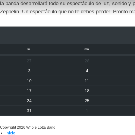
la banda desarrollará todo su espectáculo de luz, sonido y
Zeppelin. Un espectáculo que no te debes perder. Pronto m
lu.
ma.
27
28
3
4
10
11
17
18
24
25
31
1
Copyright 2026 Whole Lotta Band
Inicio