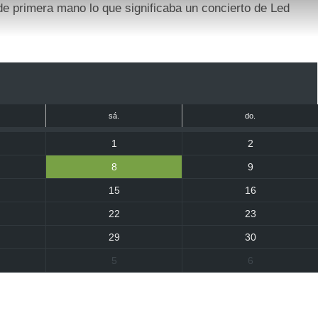
de primera mano lo que significaba un concierto de Led
sá.
do.
1
2
8
9
15
16
22
23
29
30
5
6